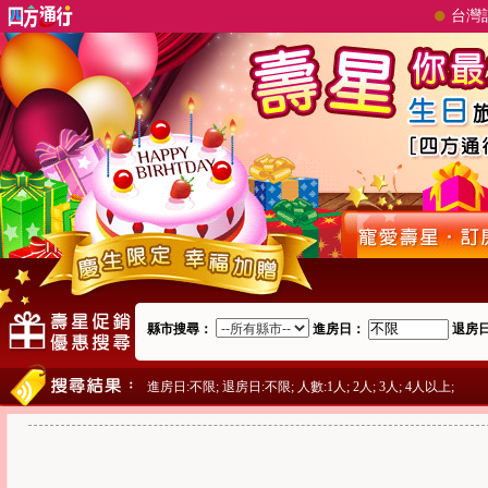
〔寵愛壽星‧訂房最划算〕
快到
專區
〔我的比較清單〕
挑選出喜歡的生日專案並加入
(
最多十則
，超過則以挑選先後刪除該選擇)
發給朋友一起挑選出最超值的促銷方案
快回到四方通行下單心目中第一名的促銷專案！
完成以上步驟～準備大開慶生party！
縣市搜尋：
進房日：
退房
進房日:不限; 退房日:不限; 人數:1人; 2人; 3人; 4人以上;